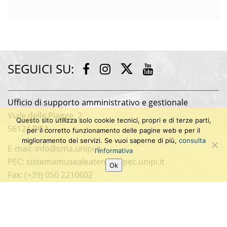
SEGUICI SU:
T
F
I
Y
w
a
n
o
i
c
s
u
Ufficio di supporto amministrativo e gestionale
t
e
t
t
Viale delle Piagge, 2
t
b
a
u
Questo sito utilizza solo cookie tecnici, propri e di terze parti,
e
56124 PISA
o
g
b
per il corretto funzionamento delle pagine web e per il
r
o
r
e
miglioramento dei servizi. Se vuoi saperne di più,
consulta
E-mail: info@sma.unipi.it
l'informativa
k
a
PEC: sistemamusealeateneo@pec.unipi.it
m
Ok
Fax: (+39) 050 2210602
Università di Pisa
P.I. 00286820501
C.F. 80003670504