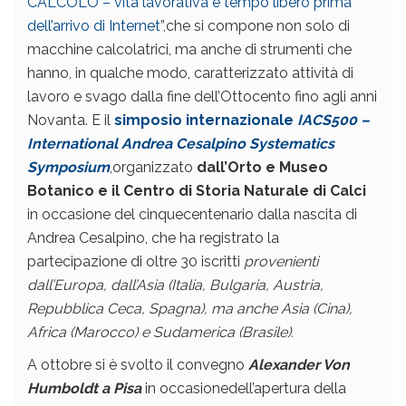
CALCOLO – vita lavorativa e tempo libero prima
dell’arrivo di Internet
”,che si compone non solo di
macchine calcolatrici, ma anche di strumenti che
hanno, in qualche modo, caratterizzato attività di
lavoro e svago dalla fine dell’Ottocento fino agli anni
Novanta. E il
simposio internazionale
IACS500 –
International Andrea Cesalpino Systematics
Symposium
,organizzato
dall’Orto e Museo
Botanico e il Centro di Storia Naturale di Calci
in occasione del cinquecentenario dalla nascita di
Andrea Cesalpino, che ha registrato la
partecipazione di oltre 30 iscritti
provenienti
dall’Europa, dall’Asia (Italia, Bulgaria, Austria,
Repubblica Ceca, Spagna), ma anche Asia (Cina),
Africa (Marocco) e Sudamerica (Brasile).
A ottobre si è svolto il convegno
Alexander Von
Humboldt a Pisa
in occasionedell’apertura della