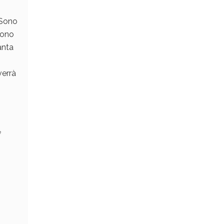
. Sono
rono
anta
verrà
e