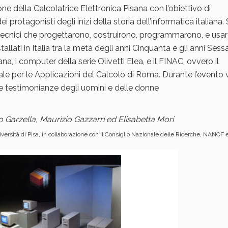
ne della Calcolatrice Elettronica Pisana con l’obiettivo di
i protagonisti degli inizi della storia dell’informatica italiana
i e tecnici che progettarono, costruirono, programmarono, e usa
stallati in Italia tra la metà degli anni Cinquanta e gli anni Sess
a, i computer della serie Olivetti Elea, e il FINAC, ovvero il
nale per le Applicazioni del Calcolo di Roma. Durante l’evento 
 le testimonianze degli uomini e delle donne
 Garzella, Maurizio Gazzarri ed Elisabetta Mori
versità di Pisa, in collaborazione con il Consiglio Nazionale delle Ricerche, NANOF 