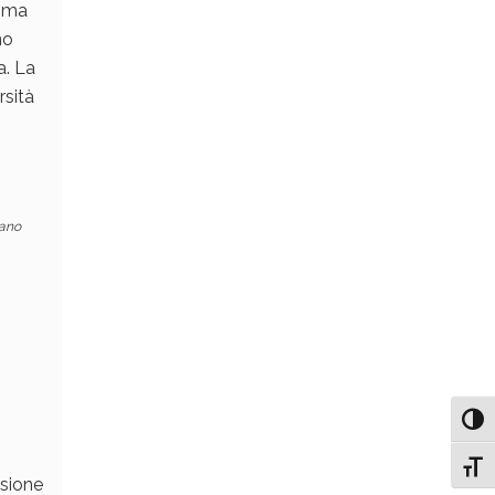
amma
no
a. La
rsità
iano
Attiv
Attiv
asione