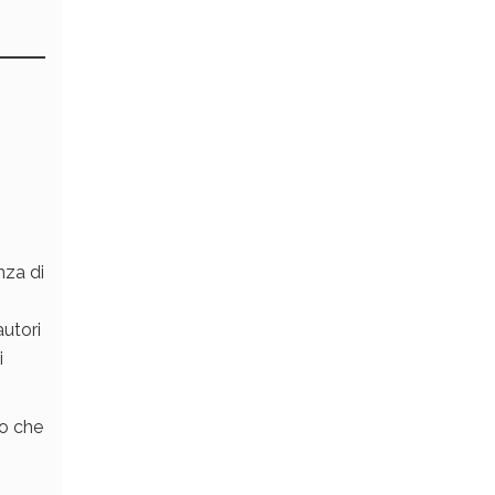
nza di
autori
i
o che