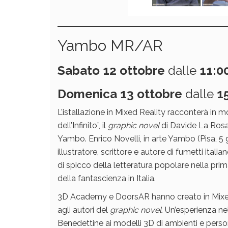
Yambo MR/AR
Sabato 12
ottobre
dalle
11:0
Domenica 13
ottobre
dalle
1
L’istallazione in Mixed Reality racconterà in 
dell’Infinito”, il
graphic novel
di Davide La Rosa
Yambo. Enrico Novelli, in arte Yambo (Pisa, 5 
illustratore, scrittore e autore di fumetti itali
di spicco della letteratura popolare nella pr
della fantascienza in Italia.
3D Academy e DoorsAR hanno creato in Mixed
agli autori del
graphic novel
. Un’esperienza ne
Benedettine ai modelli 3D di ambienti e perso