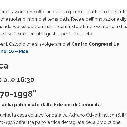
anifestazione che offre una vasta gamma di attività ed eventi 
che ruotano intorno al tema della Rete e dell’innovazione digi
endo workshop, seminari, incontri, dibattiti, presentazioni di lib
sica. Ce n’è per tutti i gusti e per tutte le età!
r il Calcolo che si svolgeranno al
Centro Congressi Le
no, 16 – Pisa
:
ica
0
alle
16:30
:
970-1998”
saglia pubblicato dalle Edizioni di Comunità
à, la casa editrice fondata da Adriano Olivetti nel 1946, il l
970-1998
offre una panoramica dettagliata della produzione