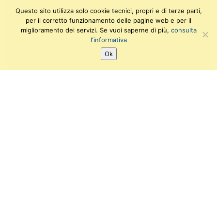
Questo sito utilizza solo cookie tecnici, propri e di terze parti,
per il corretto funzionamento delle pagine web e per il
miglioramento dei servizi. Se vuoi saperne di più,
consulta
l'informativa
Ok
SEGUICI SU:
T
F
I
Y
w
a
n
o
i
c
s
u
Ufficio di supporto amministrativo e gestionale
t
e
t
t