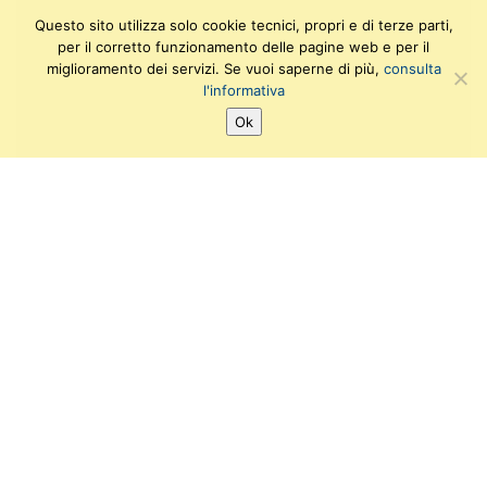
Questo sito utilizza solo cookie tecnici, propri e di terze parti,
per il corretto funzionamento delle pagine web e per il
miglioramento dei servizi. Se vuoi saperne di più,
consulta
l'informativa
Ok
SEGUICI SU:
T
F
I
Y
w
a
n
o
i
c
s
u
Ufficio di supporto amministrativo e gestionale
t
e
t
t
Viale delle Piagge, 2
t
b
a
u
e
56124 PISA
o
g
b
r
o
r
e