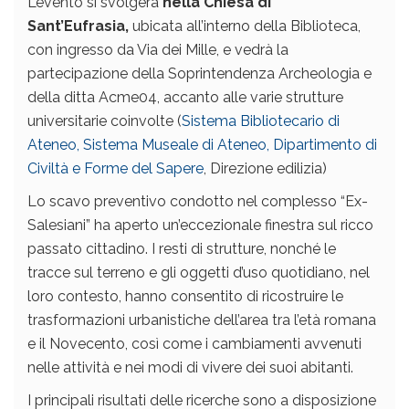
L’evento si svolgerà
nella Chiesa di
Sant’Eufrasia,
ubicata all’interno della Biblioteca,
con ingresso da Via dei Mille, e vedrà la
partecipazione della Soprintendenza Archeologia e
della ditta Acme04, accanto alle varie strutture
universitarie coinvolte (
Sistema Bibliotecario di
Ateneo
, Sistema Museale di Ateneo
, Dipartimento di
Civiltà e Forme del Sapere
, Direzione edilizia)
Lo scavo preventivo condotto nel complesso “Ex-
Salesiani” ha aperto un’eccezionale finestra sul ricco
passato cittadino. I resti di strutture, nonché le
tracce sul terreno e gli oggetti d’uso quotidiano, nel
loro contesto, hanno consentito di ricostruire le
trasformazioni urbanistiche dell’area tra l’età romana
e il Novecento, così come i cambiamenti avvenuti
nelle attività e nei modi di vivere dei suoi abitanti.
I principali risultati delle ricerche sono a disposizione