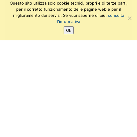
Questo sito utilizza solo cookie tecnici, propri e di terze parti,
per il corretto funzionamento delle pagine web e per il
miglioramento dei servizi. Se vuoi saperne di più,
consulta
l'informativa
Ok
SEGUICI SU:
T
F
I
Y
w
a
n
o
i
c
s
u
Ufficio di supporto amministrativo e gestionale
t
e
t
t
Viale delle Piagge, 2
t
b
a
u