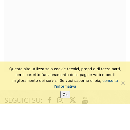
Questo sito utilizza solo cookie tecnici, propri e di terze parti,
per il corretto funzionamento delle pagine web e per il
miglioramento dei servizi. Se vuoi saperne di più,
consulta
l'informativa
Ok
SEGUICI SU:
T
F
I
Y
w
a
n
o
i
c
s
u
Ufficio di supporto amministrativo e gestionale
t
e
t
t
Viale delle Piagge, 2
t
b
a
u