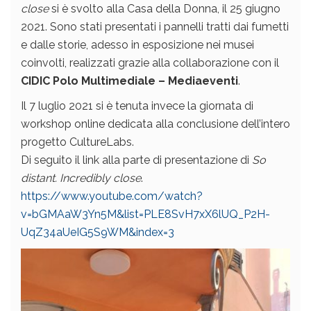
close
si è svolto alla Casa della Donna, il 25 giugno
2021. Sono stati presentati i pannelli tratti dai fumetti
e dalle storie, adesso in esposizione nei musei
coinvolti, realizzati grazie alla collaborazione con il
CIDIC Polo Multimediale – Mediaeventi
.
Il 7 luglio 2021 si è tenuta invece la giornata di
workshop online dedicata alla conclusione dell’intero
progetto CultureLabs.
Di seguito il link alla parte di presentazione di
So
distant. Incredibly close
.
https://www.youtube.com/watch?
v=bGMAaW3Yn5M&list=PLE8SvH7xX6lUQ_P2H-
UqZ34aUeIG5S9WM&index=3