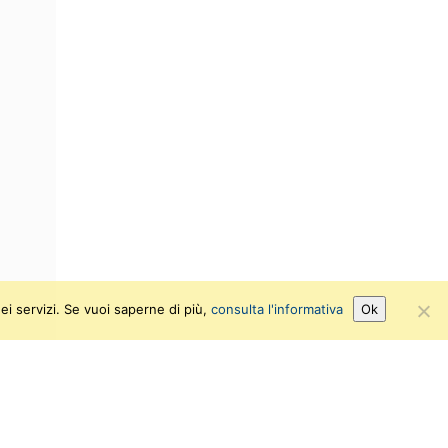
ei servizi. Se vuoi saperne di più,
consulta l'informativa
Ok