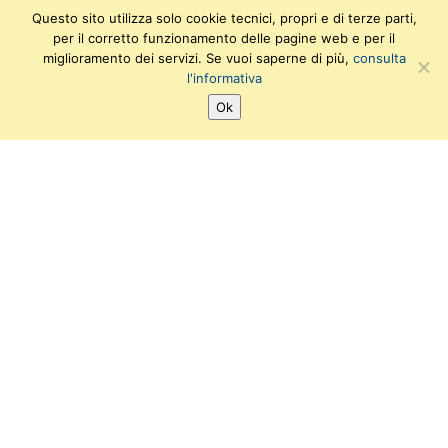
Questo sito utilizza solo cookie tecnici, propri e di terze parti,
per il corretto funzionamento delle pagine web e per il
miglioramento dei servizi. Se vuoi saperne di più,
consulta
l'informativa
Ok
SEGUICI SU:
T
F
I
Y
w
a
n
o
i
c
s
u
Ufficio di supporto amministrativo e gestionale
t
e
t
t
Viale delle Piagge, 2
t
b
a
u