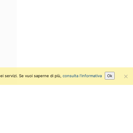
ei servizi. Se vuoi saperne di più,
consulta l'informativa
Ok