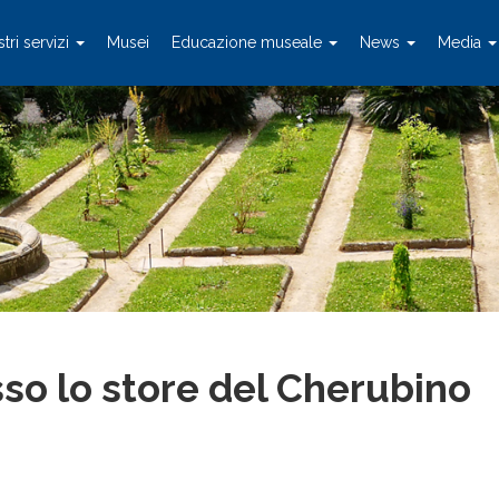
stri servizi
Musei
Educazione museale
News
Media
so lo store del Cherubino