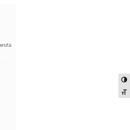
ersità
Attiv
Attiv