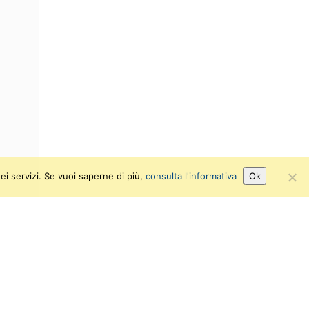
ei servizi. Se vuoi saperne di più,
consulta l'informativa
Ok