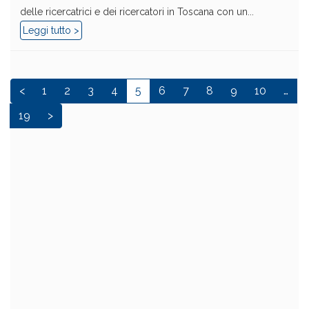
delle ricercatrici e dei ricercatori in Toscana con un...
Leggi tutto >
<
1
2
3
4
5
6
7
8
9
10
…
19
>