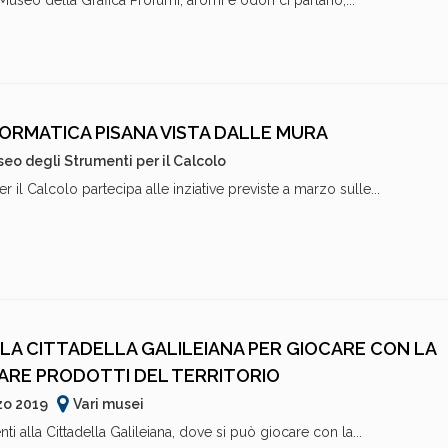
seo della Grafica Profumi, aromi e odori ci parlano,...
FORMATICA PISANA VISTA DALLE MURA
eo degli Strumenti per il Calcolo
r il Calcolo partecipa alle inziative previste a marzo sulle...
LLA CITTADELLA GALILEIANA PER GIOCARE CON LA
ARE PRODOTTI DEL TERRITORIO
zo 2019
Vari musei
ti alla Cittadella Galileiana, dove si può giocare con la...