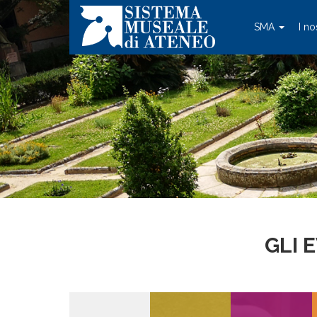
SMA
I no
GLI 