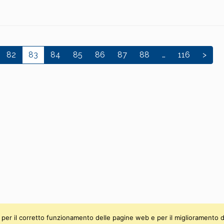
82
83
84
85
86
87
88
…
116
>
ti, per il corretto funzionamento delle pagine web e per il miglioramento d