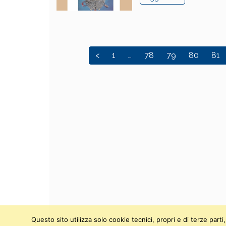
<
1
…
78
79
80
81
Questo sito utilizza solo cookie tecnici, propri e di terze par