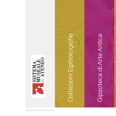
Collezioni Egittologiche
Gipsoteca di Arte Antica