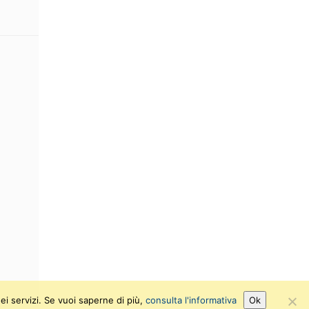
ei servizi. Se vuoi saperne di più,
consulta l'informativa
Ok