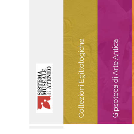
Collezioni Egittologiche
Gipsoteca di Arte Antica