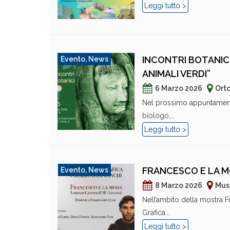
Leggi tutto >
INCONTRI BOTANIC
Evento
,
News
ANIMALI VERDI”
6 Marzo 2026
Ort
Nel prossimo appuntamento 
biologo,...
Leggi tutto >
FRANCESCO E LA M
Evento
,
News
8 Marzo 2026
Muse
Nell’ambito della mostra F
Grafica...
Leggi tutto >