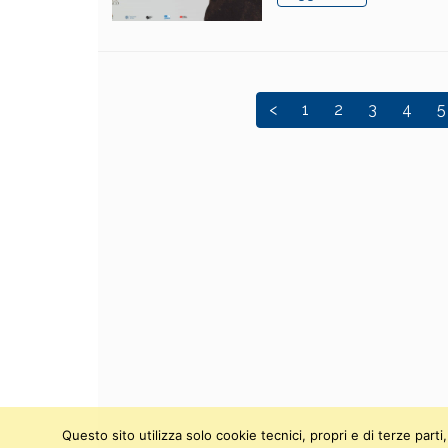
<
1
2
3
4
5
Questo sito utilizza solo cookie tecnici, propri e di terze par