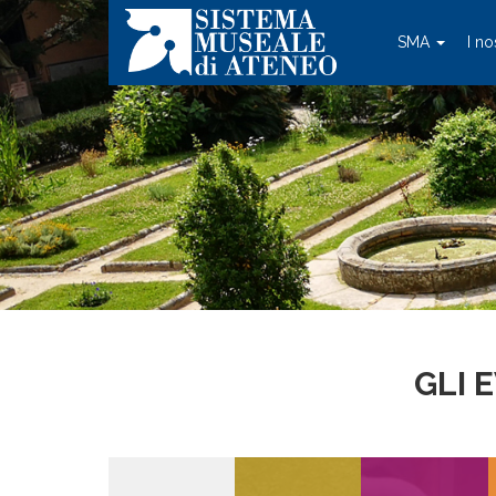
SMA
I no
GLI 