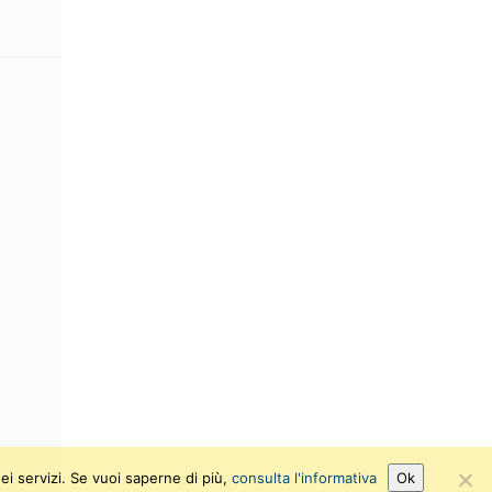
ei servizi. Se vuoi saperne di più,
consulta l'informativa
Ok