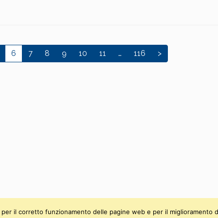
6
7
8
9
10
11
…
116
>
ti, per il corretto funzionamento delle pagine web e per il miglioramento d