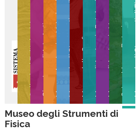
Museo degli Strumenti per il Calcolo
Museo degli Strumenti di
Museo di Anatomia Patologica
Museo Anatomico Veterinario
Museo di Anatomia Umana
Collezioni Egittologiche
Gipsoteca di Arte Antica
Orto e Museo Botanico
Museo della Grafica
Museo degli Strumenti di
Fisica