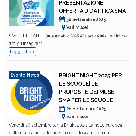
PRESENTAZIONE
OFFERTA DIDATTICA SMA
30 Settembre 2025
Vari musei
SAVE THE DATE! il 𝟑𝟎 𝐬𝐞𝐭𝐭𝐞𝐦𝐛𝐫𝐞 𝟐𝟎𝟐𝟓 𝐚𝐥𝐥𝐞 𝐨𝐫𝐞 𝟏𝟔:𝟎𝟎 aspettiamo
tutti gli insegnanti...
Leggi tutto >
BRIGHT NIGHT 2025 PER
Evento
,
News
LE SCUOLE| LE
PROPOSTE DEI MUSEI
SMA PER LE SCUOLE
26 Settembre 2025
Vari musei
Venerdì 26 settembre torna Bright 2025. La notte europea
delle ricercatrici e dei ricercatori in Toscana con un...