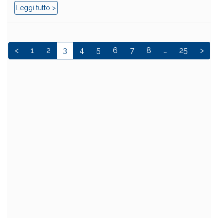
Leggi tutto >
<
1
2
3
4
5
6
7
8
…
25
>