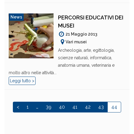
PERCORSI EDUCATIVI DEI
News
MUSEI
21 Maggio 2013
Vari musei
Archeologia, arte, egittologia,
scienze naturali, informatica,
anatomia umana, veterinaria e
molto altro nelle attività...
Leggi tutto >
<
1
…
39
40
41
42
43
44