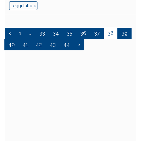
Leggi tutto >
<
1
…
33
34
35
36
37
38
39
40
41
42
43
44
>