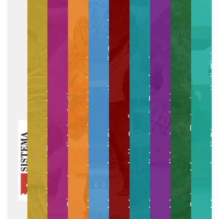
Museo degli Strumenti per il Calcolo
Museo degli Strumenti di
Museo di Anatomia Patologica
Museo Anatomico Veterinario
Museo di Anatomia Umana
Collezioni Egittologiche
Gipsoteca di Arte Antica
Orto e Museo Botanico
Museo della Grafica