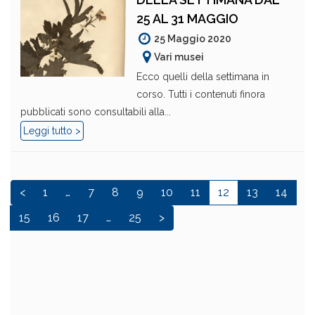
25 AL 31 MAGGIO
25 Maggio 2020
Vari musei
Ecco quelli della settimana in
corso. Tutti i contenuti finora
pubblicati sono consultabili alla...
Leggi tutto >
<
1
…
7
8
9
10
11
12
13
14
15
16
17
…
25
>