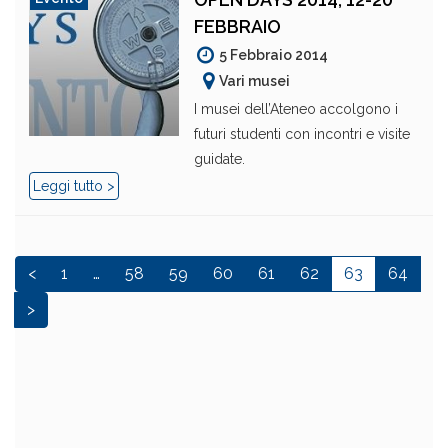
FEBBRAIO
5 Febbraio 2014
Vari musei
I musei dell’Ateneo accolgono i
futuri studenti con incontri e visite
guidate.
Leggi tutto >
<
1
…
58
59
60
61
62
63
64
>