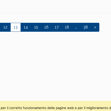
12
13
14
15
16
17
18
…
38
>
ti, per il corretto funzionamento delle pagine web e per il miglioramento d