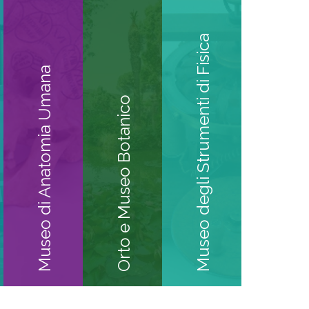
Museo degli Strumenti di Fisica
Museo di Anatomia Umana
Orto e Museo Botanico