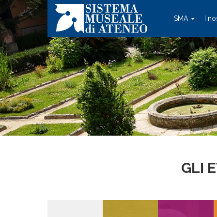
SMA
I no
GLI 