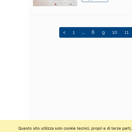
<
1
…
8
9
10
11
Questo sito utilizza solo cookie tecnici, propri e di terze par