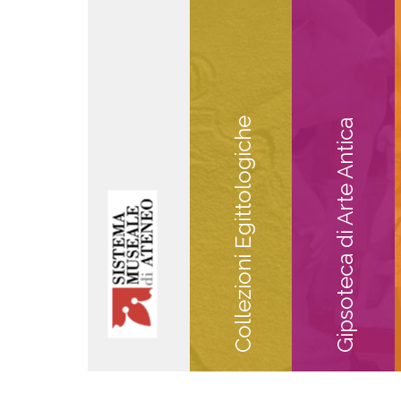
Collezioni Egittologiche
Gipsoteca di Arte Antica