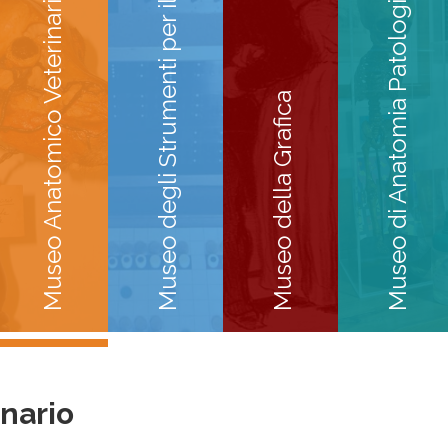
Museo degli Strumenti per il Calcolo
Museo di Anatomia Patologica
Museo Anatomico Veterinario
Museo della Grafica
nario