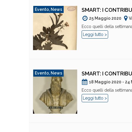
SMART: I CONTRIBU
Evento
,
News
25 Maggio 2020
V
Ecco quelli della settimana 
Leggi tutto >
SMART: I CONTRIBU
Evento
,
News
18 Maggio 2020 - 24
Ecco quelli della settimana 
Leggi tutto >