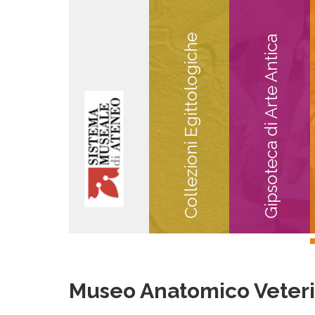
Collezioni Egittologiche
Gipsoteca di Arte Antica
Museo Anatomico Veteri