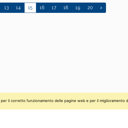
13
14
15
16
17
18
19
20
>
ti, per il corretto funzionamento delle pagine web e per il miglioramento d