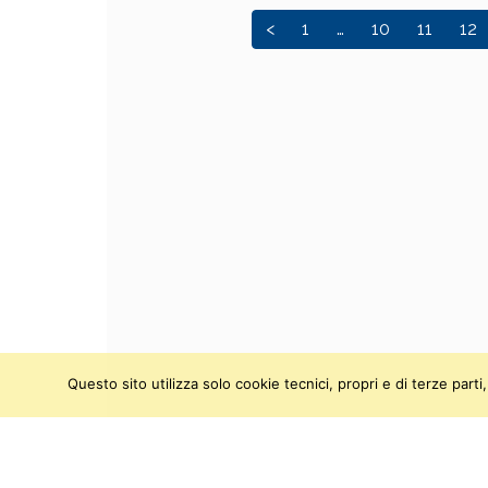
<
1
…
10
11
12
Questo sito utilizza solo cookie tecnici, propri e di terze par