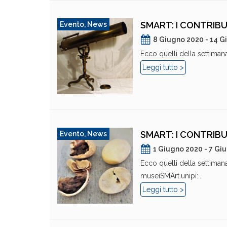
SMART: I CONTRIBU
Evento
,
News
8 Giugno 2020 - 14 G
Ecco quelli della settimana 
Leggi tutto >
SMART: I CONTRIBU
Evento
,
News
1 Giugno 2020 - 7 Gi
Ecco quelli della settimana
museiSMArt.unipi:...
Leggi tutto >