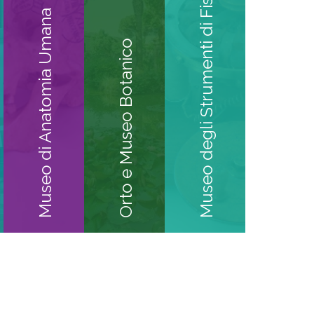
Museo degli Strumenti di Fisica
Museo di Anatomia Umana
Orto e Museo Botanico