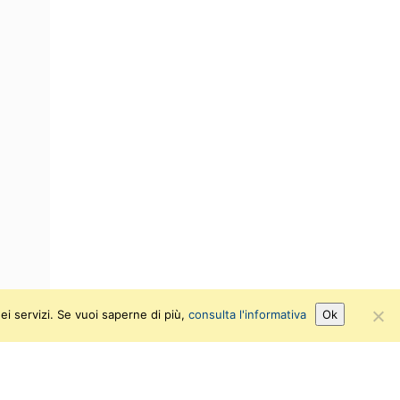
ei servizi. Se vuoi saperne di più,
consulta l'informativa
Ok