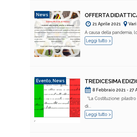
OFFERTA DIDATTICA
News
21 Aprile 2021
Var
A causa della pandemia, lo
Leggi tutto >
TREDICESIMA EDIZ
Evento
,
News
8 Febbraio 2021 - 27 
“La Costituzione: pilastro
di...
Leggi tutto >