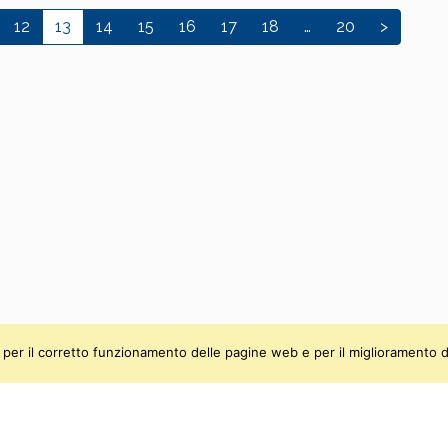
12
13
14
15
16
17
18
…
20
>
ti, per il corretto funzionamento delle pagine web e per il miglioramento d