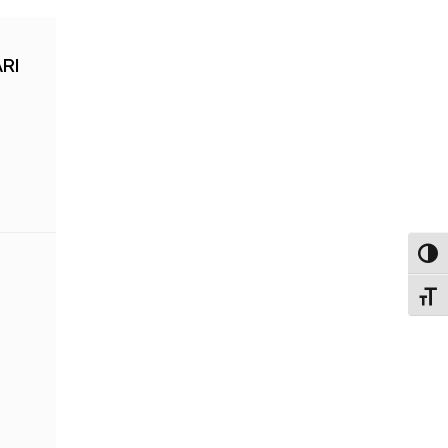
RI
Attiv
Attiv