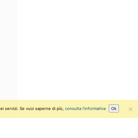
ei servizi. Se vuoi saperne di più,
consulta l'informativa
Ok