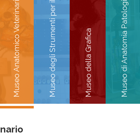
Museo degli Strumenti per il Calcolo
Museo di Anatomia Patologica
Museo Anatomico Veterinario
Museo della Grafica
nario