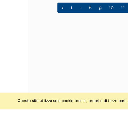
<
1
…
8
9
10
11
Questo sito utilizza solo cookie tecnici, propri e di terze par