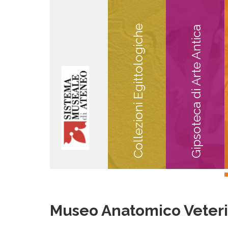
Collezioni Egittologiche
Gipsoteca di Arte Antica
Museo Anatomico Veteri