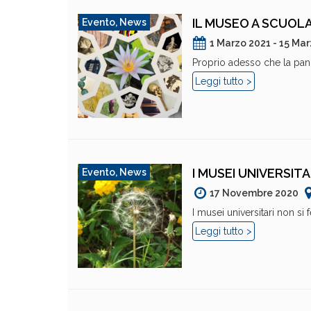
IL MUSEO A SCUOL
Evento
,
News
1 Marzo 2021 - 15 Ma
Proprio adesso che la pand
Leggi tutto >
I MUSEI UNIVERSI
Evento
,
News
17 Novembre 2020
I musei universitari non si
Leggi tutto >