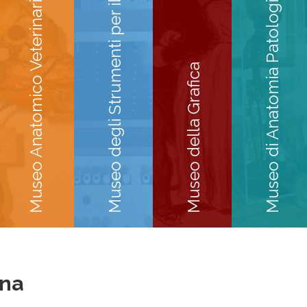
Museo degli Strumenti per il Calcolo
Museo di Anatomia Patologica
Museo Anatomico Veterinario
Museo della Grafica
ana