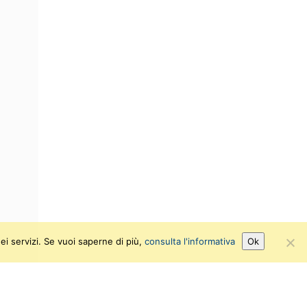
ei servizi. Se vuoi saperne di più,
consulta l'informativa
Ok