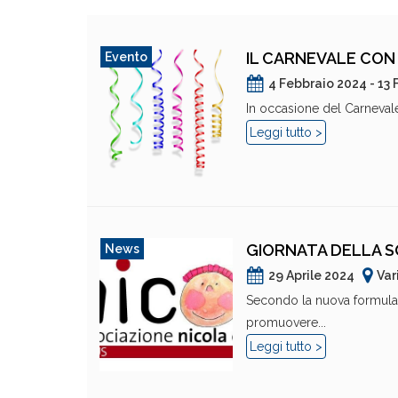
IL CARNEVALE CON 
Evento
4 Febbraio 2024 - 13
In occasione del Carnevale
Leggi tutto >
GIORNATA DELLA SO
News
29 Aprile 2024
Var
Secondo la nuova formulazio
promuovere...
Leggi tutto >