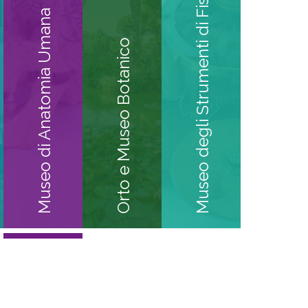
Museo degli Strumenti di Fisica
Museo di Anatomia Umana
Orto e Museo Botanico