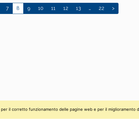
7
8
9
10
11
12
13
…
22
>
ti, per il corretto funzionamento delle pagine web e per il miglioramento d