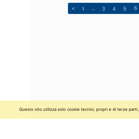
<
1
…
3
4
5
6
Questo sito utilizza solo cookie tecnici, propri e di terze par