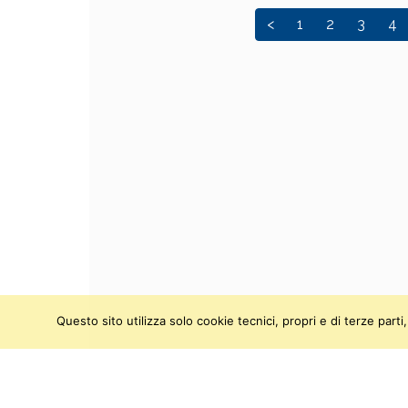
<
1
2
3
4
Questo sito utilizza solo cookie tecnici, propri e di terze par