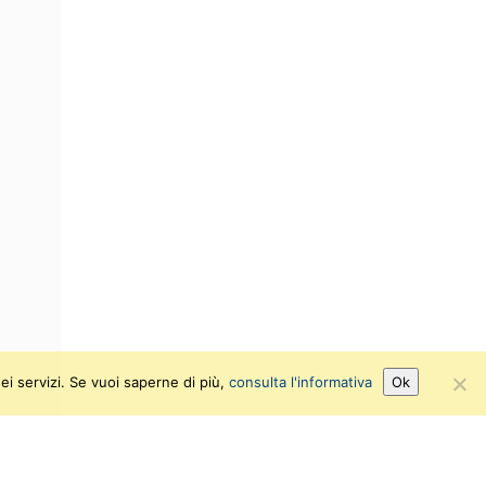
ei servizi. Se vuoi saperne di più,
consulta l'informativa
Ok