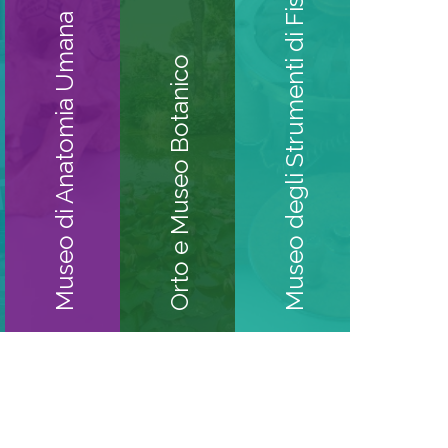
Museo degli Strumenti di Fisica
Museo di Anatomia Umana
Orto e Museo Botanico