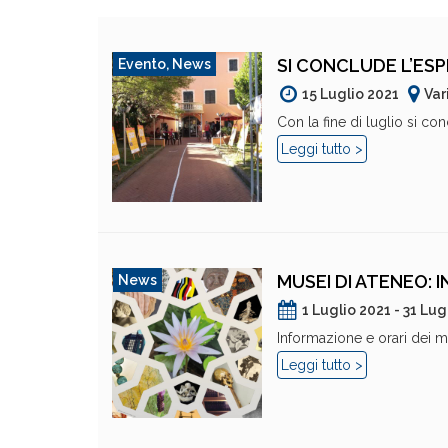
SI CONCLUDE L’ESP
Evento
,
News
15 Luglio 2021
Var
Con la fine di luglio si con
Leggi tutto >
MUSEI DI ATENEO: 
News
1 Luglio 2021 - 31 Lug
Informazione e orari dei muse
Leggi tutto >