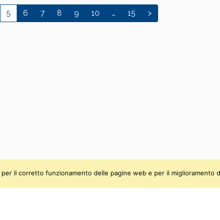
5
6
7
8
9
10
…
15
>
ti, per il corretto funzionamento delle pagine web e per il miglioramento d