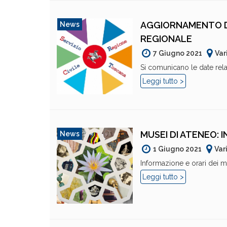
AGGIORNAMENTO DA
News
REGIONALE
7 Giugno 2021
Var
Si comunicano le date relati
Leggi tutto >
MUSEI DI ATENEO: 
News
1 Giugno 2021
Var
Informazione e orari dei mus
Leggi tutto >