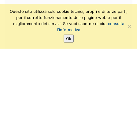
Questo sito utilizza solo cookie tecnici, propri e di terze parti,
per il corretto funzionamento delle pagine web e per il
miglioramento dei servizi. Se vuoi saperne di più,
consulta
l'informativa
Ok
SEGUICI SU:
T
F
I
Y
w
a
n
o