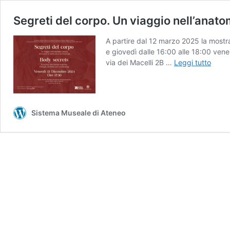
Segreti del corpo. Un viaggio nell’anat
A partire dal 12 marzo 2025 la mostra
e giovedì dalle 16:00 alle 18:00 vene
Segre
via dei Macelli 2B …
Leggi tutto
del
corpo
Un
viagg
Sistema Museale di Ateneo
nell’
uman
attra
la
medic
e
l’arch