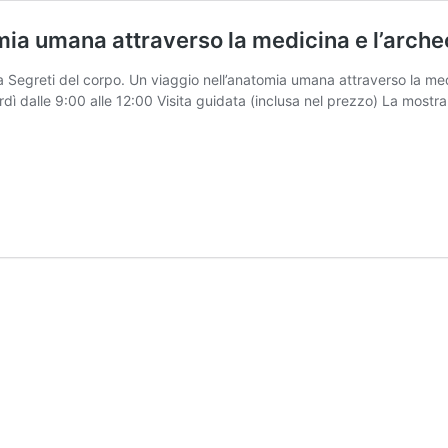
omia umana attraverso la medicina e l’arche
 Segreti del corpo. Un viaggio nell’anatomia umana attraverso la medic
rdì dalle 9:00 alle 12:00 Visita guidata (inclusa nel prezzo) La mostra
ti
.
io
anatomia
a
verso
ina
eologia